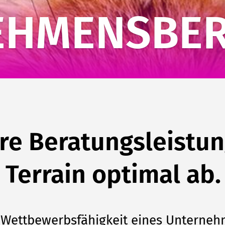
EHMENSBER
hre Beratungsleistu
errain optimal ab.
 Wettbewerbsfähigkeit eines Unterneh