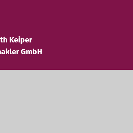
e
eth Keiper
makler GmbH